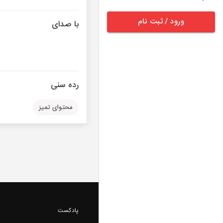
ورود / ثبت نام
با صدای
رده سنی
محتوای تمیز
پادکست