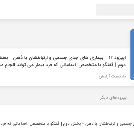
اپیزود ۱۲ – بیماری های جدی جسمی و ارتباطشان با ذهن – بخ
دوم | گفتگو با متخصص: اقداماتی که فرد بیمار می تواند انجام د
پادکست آرامش
اپیزودهای دیگر