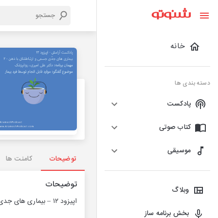
خانه
دسته بندی ها
پادکست
کتاب صوتی
موسیقی
توضیحات
کامنت ها
توضیحات
وبلاگ
اپیزود ۱۲ – بیماری های جدی جسمی و ارتباطشان با ذهن – بخش دوم | گفتگو با متخصص: اقداماتی که فرد بیمار می تواند انجام دهد
بخش برنامه ساز