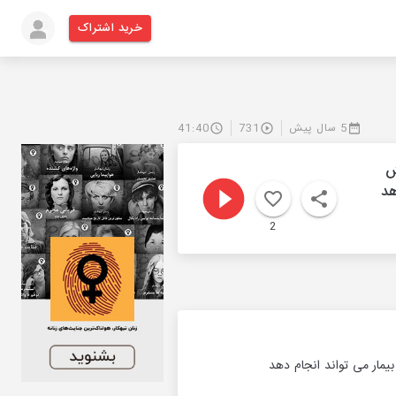
خرید اشتراک
5 سال پیش
731
41:40
ش
هد
2