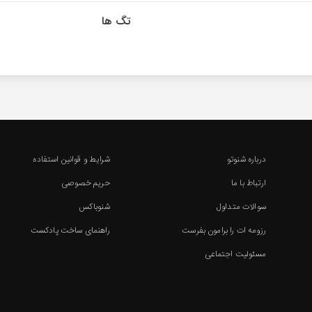
تگ ها
درباره شنوتو
شرایط و قوانین استفاده
ارتباط با ما
حریم خصوصی
سوالات متداول
شنوباکس
رزومه ات را برامون بفرست
راهنمای ساخت پادکست
مسئولیت اجتماعی