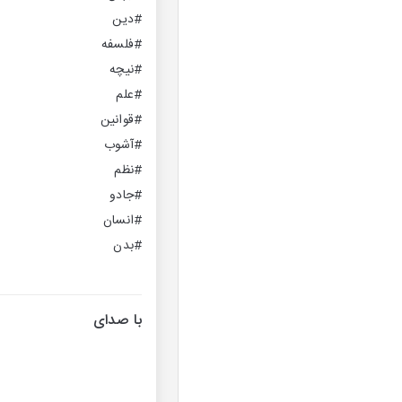
#دین
#فلسفه
#نیچه
#علم
#قوانین
#آشوب
#نظم
#جادو
#انسان
#بدن
با صدای