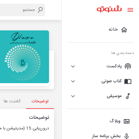
خانه
دسته بندی ها
پادکست
کتاب صوتی
موسیقی
توضیحات
کامنت ها
توضیحات
وبلاگ
درون‌یابی‌ 15 {مدیتیشن با موسیقی}: دانایی احساسی (علی)
بخش برنامه ساز