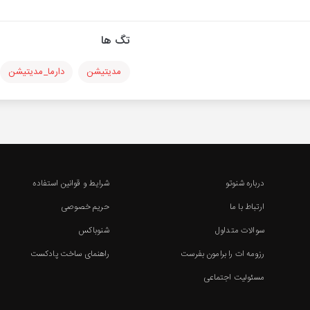
تگ ها
مدیتیشن
دارما_مدیتیشن
درباره شنوتو
شرایط و قوانین استفاده
ارتباط با ما
حریم خصوصی
سوالات متداول
شنوباکس
رزومه ات را برامون بفرست
راهنمای ساخت پادکست
مسئولیت اجتماعی