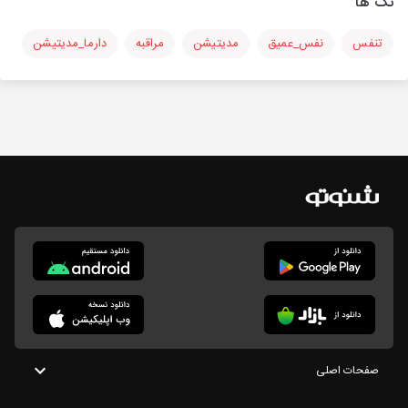
تگ ها
تنفس
نفس_عمیق
مدیتیشن
مراقبه
دارما_مدیتیشن
صفحات اصلی