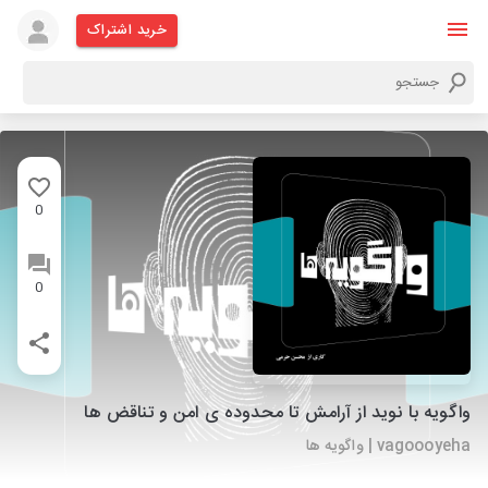
خرید اشتراک
0
0
واگویه با نوید از آرامش تا محدوده ی امن و تناقض ها
vagoooyeha | واگویه ها