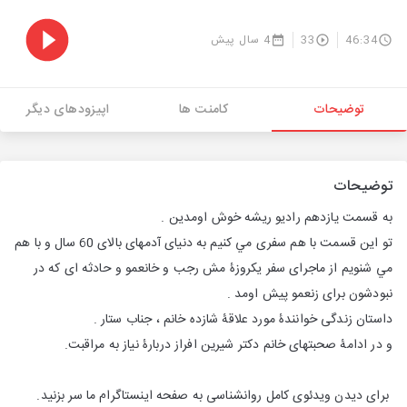
46:34
33
4 سال پیش
توضیحات
کامنت ها
اپیزودهای دیگر
توضیحات
به قسمت يازدهم رادیو ریشه خوش اومدین .
تو این قسمت با هم سفری مي كنيم به دنیای آدمهای بالای 60 سال و با هم
مي شنويم از ماجرای سفر یکروزۀ مش رجب و خانعمو و حادثه ای که در
نبودشون برای زنعمو پیش اومد .
داستان زندگی خوانندۀ مورد علاقۀ شازده خانم ، جناب ستار .
و در ادامۀ صحبتهای خانم دکتر شيرين افراز دربارۀ نیاز به مراقبت.
برای دیدن ویدئوی کامل روانشناسی به صفحه اینستاگرام ما سر بزنید.