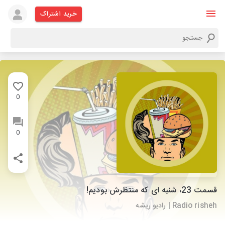
خرید اشتراک
0
0
قسمت 23، شنبه ای که منتظرش بودیم!
Radio risheh | رادیو ریشه