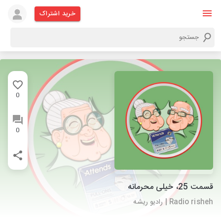
خرید اشتراک
0
0
قسمت 25، خیلی محرمانه
Radio risheh | رادیو ریشه