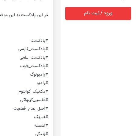
ورود / ثبت نام
در این پادکست به این موضوع
#پادکست
#پادکست_فارسی
#پادکست_علمی
#پادکست_خوب
#رادیولوگ
#رادیو
#مکانیک_کوانتوم
#تفسیر_کپنهاگی
#اصل_عدم_قطعیت
#فیزیک
#فلسفه
#زندگی