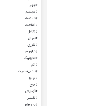
#جهان
#سیستم
#دانشمند
#اطلاعات
#تکامل
#سوال
#تئوری
#نیلزبوهر
#هایزنبرگ
#اتم
#عدم_قطعیت
#توابع
#موج
#آزمایش
#تفسیر
#physic