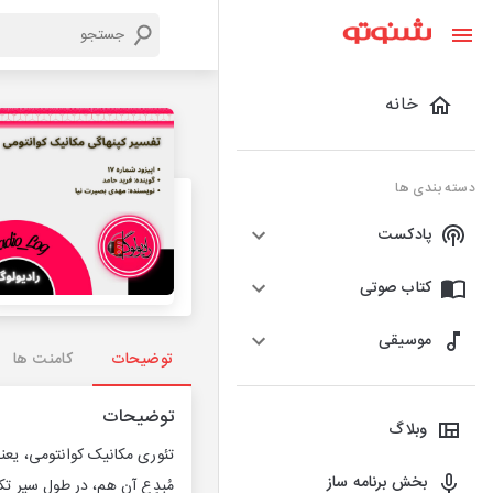
خانه
دسته بندی ها
پادکست
کتاب صوتی
موسیقی
توضیحات
کامنت ها
توضیحات
وبلاگ
تئوری مکانیک کوانتومی، یعنی 
بخش برنامه ساز
مُبدِع آن هم، در طول سیرِ تکا