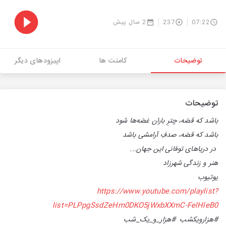
07:22
237
2 سال پیش
توضیحات
کامنت ها
اپیزودهای دیگر
توضیحات
باشد که قصّه، چترِ باران غصّه‌ها شود
باشد که قصّه، صدفِ آرامشی باشد
در دریا‌های توفانی این جهان...
هنر و زندگی شهرزاد
یوتیوب
https://www.youtube.com/playlist?
list=PLPpgSsdZeHm0DKO5jWxbXXmC-FelHleB0
#هزارویکشب
#هزار_و_یک_شب