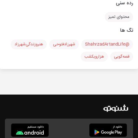
رده سنی
محتوای تمیز
تگ ها
@ShahrzadArtandLife
شهرزادفتوحی
هنرو‌زندگی‌شهرزاد
قصه‌گویی
هزارویکشب