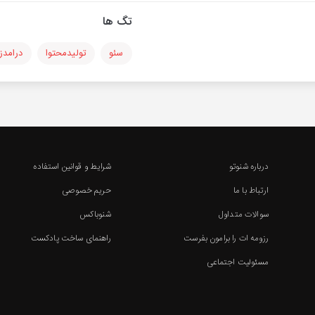
تگ ها
سئو
تولیدمحتوا
درامدز
درباره شنوتو
شرایط و قوانین استفاده
ارتباط با ما
حریم خصوصی
سوالات متداول
شنوباکس
رزومه ات را برامون بفرست
راهنمای ساخت پادکست
مسئولیت اجتماعی