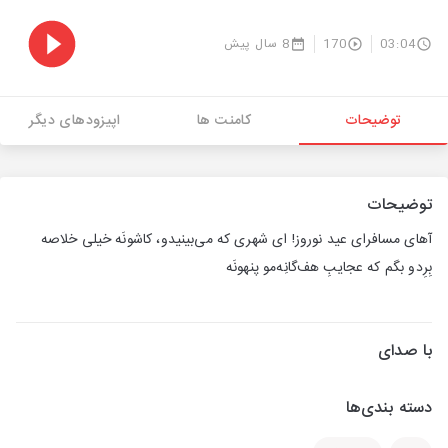
03:04
170
8 سال پیش
توضیحات
کامنت ها
اپیزودهای دیگر
توضیحات
آهای مسافرای عید نوروز! ای شهری که می‌بینیدو، کاشونَه خیلی خلاصه
بِرِدو بگم که عجایبِ هف‌گانِه‌مو پنهونَه
با صدای
دسته بندی‌ها