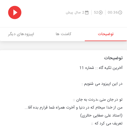
00:36
52
2 سال پیش
توضیحات
کامنت ها
اپیزودهای دیگر
توضیحات
آخرین تکیه گاه :: شماره 11
در این اپیزود می شنویم :
تو در جان منی ،دردت به جان ::
من از خدا میخام که در دنیا و آخرت همراه شما قرارم بده آقا...
(استاد علی صفایی حائری)
تعریف می کرد که ::