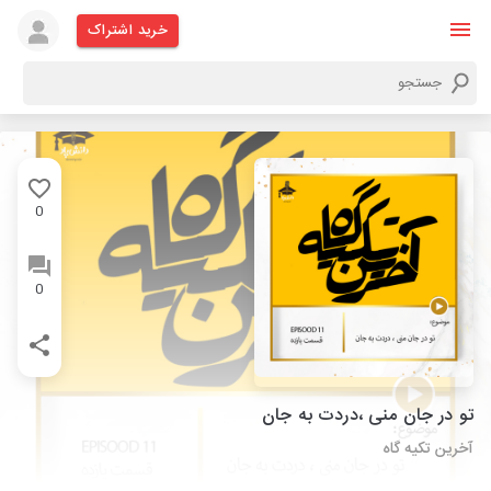
خرید اشتراک
0
0
تو در جان منی ،دردت به جان
آخرین تکیه گاه