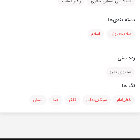
استاد علی صفایی حائری
رهبر انقلاب
دسته بندی‌ها
سلامت روان
اسلام
رده سنی
محتوای تمیز
تگ ها
خط_امام
سبک_زندگی
تفکر
خدا
انسان