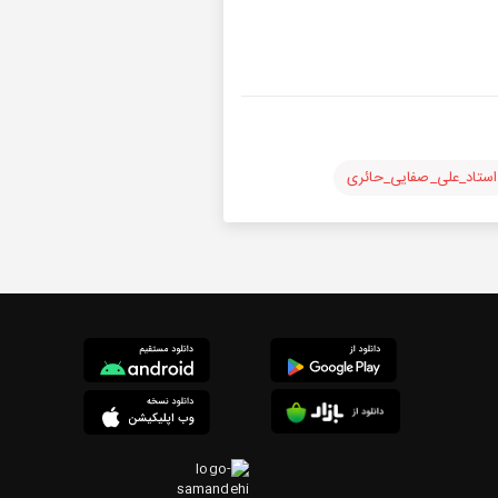
استاد_علی_صفایی_حائری