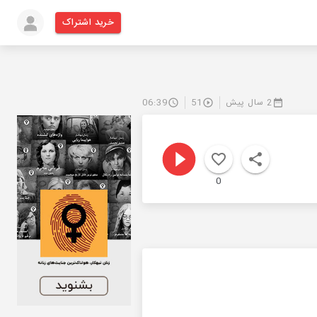
خرید اشتراک
2 سال پیش
51
06:39
0