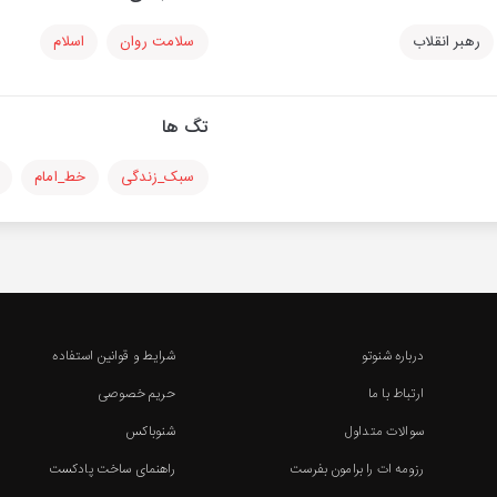
رهبر انقلاب
سلامت روان
اسلام
تگ ها
سبک_زندگی
خط_امام
درباره شنوتو
شرایط و قوانین استفاده
ارتباط با ما
حریم خصوصی
سوالات متداول
شنوباکس
رزومه ات را برامون بفرست
راهنمای ساخت پادکست