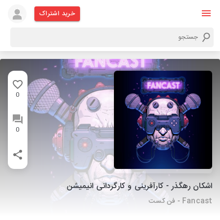
خرید اشتراک
0
0
اشکان رهگذر - کارآفرینی و کارگردانی انیمیشن
Fancast - فن کست