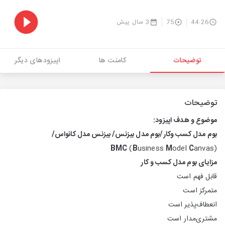
44:26
75
3 سال پیش
توضیحات
کامنت ها
اپیزودهای دیگر
توضیحات
موضوع و هدف اپیزود:
بوم مدل کسب وکار/بوم مدل بیزنس/ بیزنس مدل کانواس/
BMC
(
B
usiness
M
odel
C
anvas)
مزایای بوم مدل کسب و کار
قابل فهم است
متمرکز است
انعطاف‌پذیر است
مشتری‌مدار است