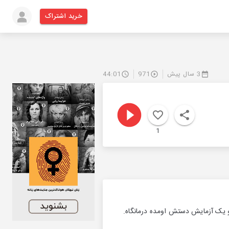
خرید اشتراک
3 سال پیش
971
44:01
1
 و یک آزمایش دستش اومده درمانگاه.