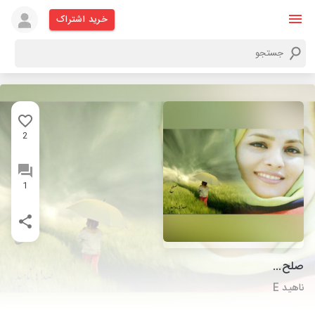
خرید اشتراک
2
1
صلح...
ناهید E