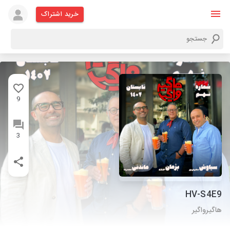
خرید اشتراک
9
3
HV-S4E9
هاگیرواگیر