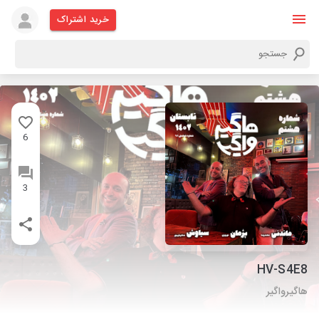
خرید اشتراک
6
3
HV-S4E8
هاگیرواگیر