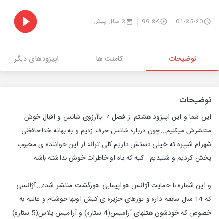
01:35:20
99.8K
3 سال پیش
توضیحات
کامنت ها
اپیزودهای دیگر
توضیحات
این شما و این اپیزود هشتم از فصل 4. باآرزوی شانس و اقبال خوش
منتشرش میکنیم...چون درباره شانس حرف زدیم و به بهانه خداحافظی
شهرام شبپره که خیلی دستش داریم کلی ترانه از این خواننده ی محبوب
پخش کردیم و شنیدیم...کیه که باه او خاطرات خوش نداشته باشه.
و این شماره با حمایت آژانس هواپیمایی هورگشت منتشر شده...آژانسی
که 14 سال سابقه داره و تورهای جزیره ی کیش اونها خوشنام و عالیه به
خصوص که خودشون هتلهای آرامیس(4 ستاره) و آرامیس پلاس(5 ستاره)