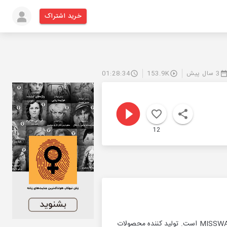
خرید اشتراک
3 سال پیش
153.9K
01:28:34
12
قرار بود از شانس بگیم. اما شانس،شانس نداشت و از خیلی چیزهای دیگر گفتیم...حامی ما در این اپیزود MISSWAKE است. تولید کننده محصولات