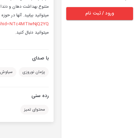
متنوع بهداشت دهان و دندان است. امروزه MISSWAKE را در
ورود / ثبت نام
میتوانید بیابید. آنها در حوزه فعالیتشان در 
gshid=NTc4MTIwNjQ2YQ==
میتوانید دنبال کنید.
با صدای
پژمان نوروزی
سیاوش ص
رده سنی
محتوای تمیز