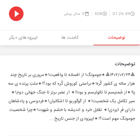
01:26:49
608
3 سال پیش
توضیحات
کامنت ها
اپیزودهای دیگر
توضیحات
🔺۱۴۰۲/۰۲/۲۴🔺​​​​​​​🔸جومونگ! از افسانه تا واقعیت!🔸مروری بر تاریخ چند
هزار ساله ی کشور کُره!🔸براستی کوروشِ کُره که بود؟!🔸ملتِ پرنده ی سه
پا!🔸از شَمَنیسم تا تائوئیسم و بودا!🔸 از عصر برنز تا جنگ جهانی دوم!🔸
سیر تکامل یک شخصیت!🔸 از گوگوریو تا اشکانیان!🔸فردوسی و پادشاهان
دارای فَرِ ایزدی!🔸 تقابل خرد و اندیشه با خشم و شهوت!🔸چرا شخصیت
جومونگ مهم است؟!🔸اپیزودی از جنس تاریخ ...