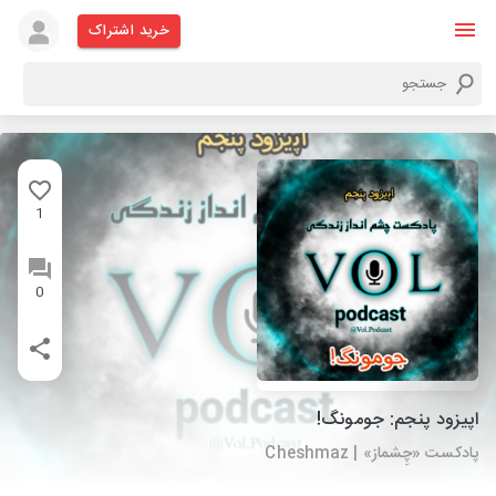
خرید اشتراک
1
0
اپیزود پنجم: جومونگ!
پادکست «چِشماز» | Cheshmaz