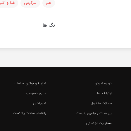
هنر
سرگرمی
غذا و آشپ
تگ ها
درباره شنوتو
شرایط و قوانین استفاده
ارتباط با ما
حریم خصوصی
سوالات متداول
شنوباکس
رزومه ات را برامون بفرست
راهنمای ساخت پادکست
مسئولیت اجتماعی