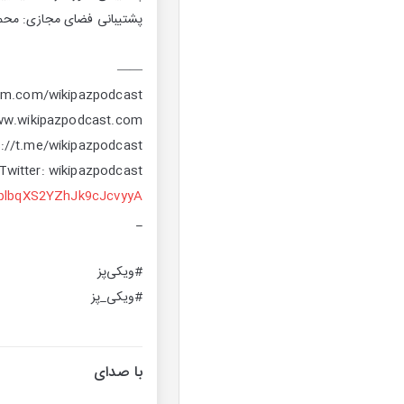
پشتیبانی فضای مجازی: محمد
——
ram.com/wikipazpodcast
Twitter: wikipazpodcast
vplbqXS2YZhJk9cJcvyyA
_
#ویکی‌پز
#ویکی_پز
با صدای