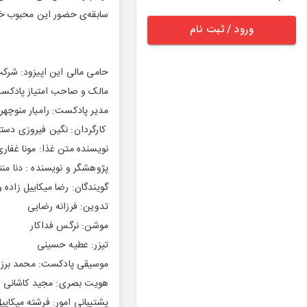
سابقه‌ی حضور این محبوب خوش
ورود / ثبت نام
حامی مالی این اپیزود: شرک
مالک و صاحب امتیاز پادکست: 
مدیر پادکست: رامیار منوچهرز
کارگردان: نگین فیروزی دستیار
نویسنده متن غذا: مونا غفاری
پژوهشگر و نویسنده : دنا منت
گویندگان: رضا میکاییل زاده و 
تدوین: فرزانه رضایی
موشن‌: نرگس فداکار
تیزر: عطیه حسینی
موسیقی پادکست: محمد برزیده
هویت بصری: مجید کاشانی
پشتیبانی امور: فرشته میکاییل