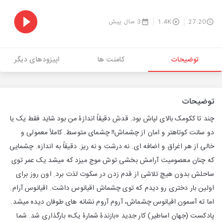
27:20
1.4K
3 سال پیش
توضیحات
کامنت ها
اپیزودهای دیگر
توضیحات
چند تا کک­ومک بالای لپاش بود. قدش دقیقاً اندازۀ من بود شاید فقط یک یا
دو سانت کوتاه­تر و امان از چشماش!! چشمای متوسط. کاملاً معمولی و
خالی از هر اغراق و اضافه­ ای. نه درشت و نه ریز. دقیقاً به اندازه. چشمایی
که چنان معصومیت آرامش­ بخشی توش موج می­زد که می­شد یک عمر توی
ساحلش بدون هیچ تلاشی از قدم­ زدن در سکوت لذت برد. اون روز برای
اولین بار دختری رو دیدم که توی چشماش اقیانوس داشت. اقیانوس آرام.
اما ته آسمون اقیانوس چشماش، آروم ­آروم نشانه­ های طوفان دیده می­شد.
پادکست (جهان اساطیر) کار جدید «بازندۀ شمارۀ یک» بارگذاری شد. شما