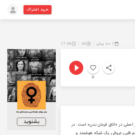
خرید اشتراک
1 ماه پیش
42
17:56
0
 اصلی در «اتاق فرمان بدن» است. در
تم قلبی-عروقی یک شبکه هوشمند و