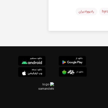
hyr
رادیووادیران