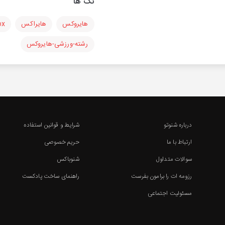
تگ ها
هایروکس
هایراکس
ox
رشته-ورزشی-هایروکس
درباره شنوتو
شرایط و قوانین استفاده
ارتباط با ما
حریم خصوصی
سوالات متداول
شنوباکس
رزومه ات را برامون بفرست
راهنمای ساخت پادکست
مسئولیت اجتماعی