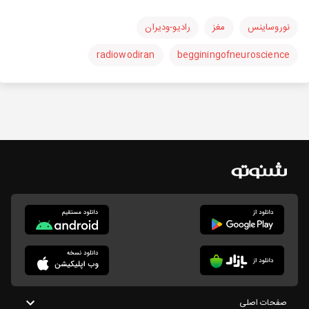
نوروساینس
مغز
رادیو-ودیران
radiowodiran
begginingofneuroscience
صفحات اصلی