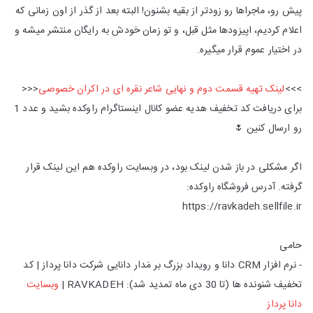
پیش رو، ماجراها رو زودتر از بقیه بشنون! البته بعد از گذر از اون زمانی که
اعلام کردیم، اپیزودها مثل قبل، و تو زمان خودش به رایگان منتشر میشه و
در اختیار عموم قرار میگیره.
>>>
لینک تهیه قسمت دوم و نهایی شاعر نقره ای در اکران خصوصی
<<<
برای دریافت کد تخفیف هدیه عضو کانال اینستاگرام راوکده بشید و عدد 1
رو ارسال کنین 🌷
اگر مشکلی در باز شدن لینک بود، در وبسایت راوکده هم این لینک قرار
گرفته. آدرس فروشگاه راوکده:
https://ravkadeh.sellfile.ir
حامی
- نرم افزار CRM دانا و رویداد بزرگ بر مَدار دانایی شرکت دانا پرداز | کد
تخفیف شنونده ها (تا 30 دی ماه تمدید شد): RAVKADEH |
وبسایت
دانا پرداز