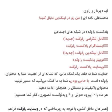
ایده پرداز و راوی
محمدعلی نامه ای |
من رو در لینکدین دنبال کنید!
پادکست راوکده در شبکه های اجتماعی
👈🏻کانال تلگرامی راوکده (جدید!)
👈🏻اینستاگرام پادکست راوکده
👈🏻کانال لینکدین راوکده (جدید!)
👈🏻توییتر پادکست راوکده
👈🏻وبسایت پادکست راوکده
حمایت شما نه فقط یک کمک مالی، که نشانه‌ای از اهمیت شما به محتوای
راوکده است.
با حامی بودن
، شما به ما کمک می‌کنید که مسیر تولید
محتوای باکیفیت و مستقل را همچنان ادامه دهیم.
هر ماه با ۲ اپیزود صوتی و ۴ ویدئوکست تصویری، کنار شما هستیم!
[همراهان داخل کشور، با توجه به زیرساختی که در
وبسایت راوکده
فراهم