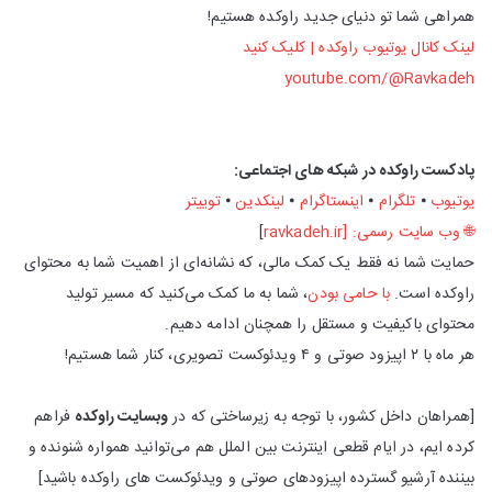
همراهی شما تو دنیای جدید راوکده هستیم!
لینک کانال یوتیوب راوکده | کلیک کنید
youtube.com/@Ravkadeh
پادکست راوکده در شبکه های اجتماعی:
یوتیوب
⦁
تلگرام
⦁
اینستاگرام
⦁
لینکدین
⦁
توییتر
🌐 وب‌ سایت رسمی: [
ravkadeh.ir
]
حمایت شما نه فقط یک کمک مالی، که نشانه‌ای از اهمیت شما به محتوای
راوکده است.
با حامی بودن
، شما به ما کمک می‌کنید که مسیر تولید
محتوای باکیفیت و مستقل را همچنان ادامه دهیم.
هر ماه با ۲ اپیزود صوتی و ۴ ویدئوکست تصویری، کنار شما هستیم!
[همراهان داخل کشور، با توجه به زیرساختی که در
وبسایت راوکده
فراهم
کرده ایم، در ایام قطعی اینترنت بین الملل هم می‌توانید همواره شنونده و
بیننده آرشیو گسترده اپیزودهای صوتی و ویدئوکست های راوکده باشید]