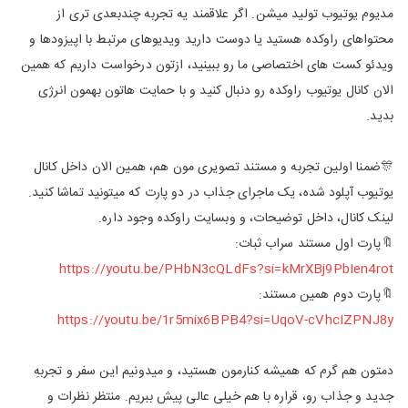
مدیوم یوتیوب تولید میشن. اگر علاقمند یه تجربه چندبعدی‌ تری از
محتواهای راوکده هستید یا دوست دارید ویدیوهای مرتبط با اپیزودها و
ویدئو کست های اختصاصی ما رو ببینید، ازتون درخواست داریم که همین
الان کانال یوتیوب راوکده رو دنبال کنید و با حمایت هاتون بهمون انرژی
بدید.
🎊ضمنا اولین تجربه و مستند تصویری مون هم، همین الان داخل کانال
یوتیوب آپلود شده، یک ماجرای جذاب در دو پارت که میتونید تماشا کنید.
لینک کانال، داخل توضیحات، و وبسایت راوکده وجود داره.
🔖پارت اول مستند سراب ثبات:
https://youtu.be/PHbN3cQLdFs?si=kMrXBj9PbIen4rot
🔖پارت دوم همین مستند:
https://youtu.be/1r5mix6BPB4?si=UqoV-cVhcIZPNJ8y
دمتون هم گرم که همیشه کنارمون هستید، و میدونیم این سفر و تجربهِ
جدید و جذاب رو، قراره با هم خیلی عالی پیش ببریم. منتظر نظرات و