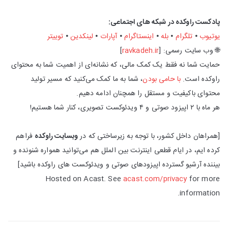
پادکست راوکده در شبکه های اجتماعی:
یوتیوب
⦁
تلگرام
⦁
بله
⦁
اینستاگرام
⦁
آپارات
⦁
لینکدین
⦁
توییتر
🌐 وب‌ سایت رسمی: [
ravkadeh.ir
]
حمایت شما نه فقط یک کمک مالی، که نشانه‌ای از اهمیت شما به محتوای
راوکده است.
با حامی بودن
، شما به ما کمک می‌کنید که مسیر تولید
محتوای باکیفیت و مستقل را همچنان ادامه دهیم.
هر ماه با ۲ اپیزود صوتی و ۴ ویدئوکست تصویری، کنار شما هستیم!
[همراهان داخل کشور، با توجه به زیرساختی که در
وبسایت راوکده
فراهم
کرده ایم، در ایام قطعی اینترنت بین الملل هم می‌توانید همواره شنونده و
بیننده آرشیو گسترده اپیزودهای صوتی و ویدئوکست های راوکده باشید]
Hosted on Acast. See
acast.com/privacy
for more
information.