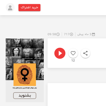
خرید اشتراک
3 ماه پیش
717
09:58
12