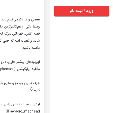
ورود / ثبت نام
بعضی وقتا فکر می‌کنیم باید 
وسط یکی از غم‌انگیزترین داس
قصه‌ آشیل، قهرمانی بزرگ که
شاید واقعیت اینه که حتی تو
داشته باشیم.
اپیزودهای بیشتر جان‌پناه رو 
دانلود اپلیکیشن {https://avaair.ir/application/}
حرف‌هاتون رو، تجربه‌های شنی
کنیم.👇
آیدی و شماره تماس رادیو م
🆔 @radio_maghsad