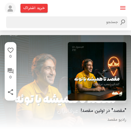
خرید اشتراک
0
0
"مقصد" در اولین مقصد!
رادیو مقصد