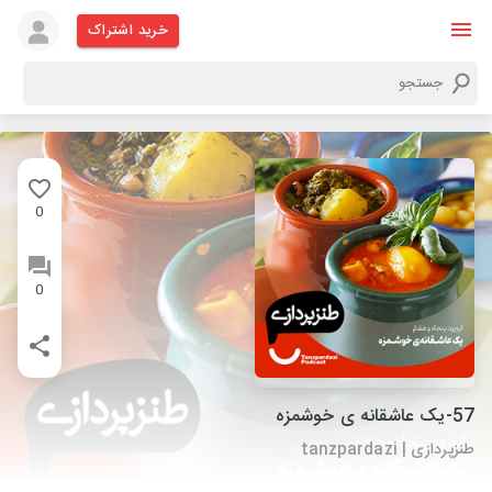
خرید اشتراک
0
0
57-یک عاشقانه ی خوشمزه
طنزپردازی | tanzpardazi