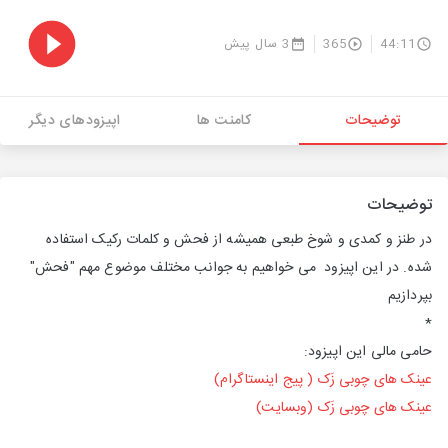
44:11
365
3 سال پیش
توضیحات
کامنت ها
اپیزودهای دیگر
توضیحات
در طنز و کمدی و شوخ طبعی همیشه از فحش و کلمات رکیک استفاده
شده. در این اپیزود می خواهیم به جوانب مختلف موضوع مهم "فحش"
بپردازیم
*
حامی مالی این اپیزود:
عینک های چوبی زَک ( پیج
اینستاگرام
)
عینک های چوبی زَک (وبسایت)