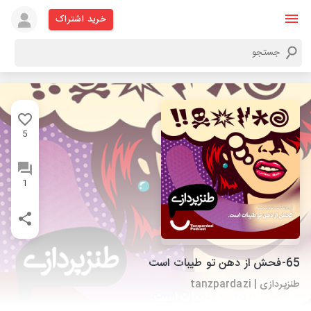
خرید اشتراک
5
1
65-فحش از دهن تو طیبات است
طنزپردازی | tanzpardazi