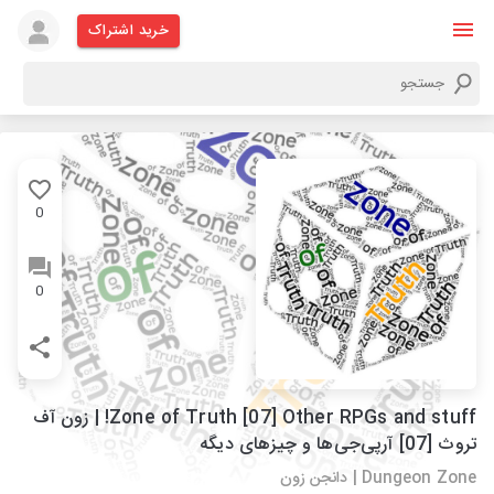
خرید اشتراک
0
0
Zone of Truth [07] Other RPGs and stuff! | زون آف
تروث [07] آرپی‌جی‌ها و چیزهای دیگه
Dungeon Zone | دانجن زون