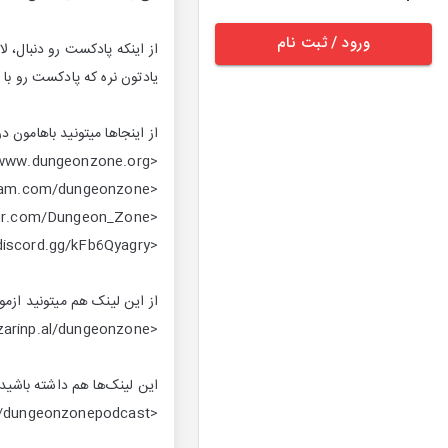
ورود / ثبت نام
از اینکه پادکست رو دنبال، ل
یادتون نره که پادکست رو با 
از اینجاها میتونید باهامون در
<a href="https://www.dungeonzone.org">سایت</a>
<a href="https://www.instagram.com/dungeonzone">اینستاگرام</a>
<a href="https://twitter.com/Dungeon_Zone">توییتر</a>
<a href="https://discord.gg/kFb6Qyagry">دیسکورد</a>
از این لینک هم میتونید ازم
<a href="https://zarinp.al/dungeonzone">دونیت به دانجن زون</a>
این لینک‌ها هم داشته باشید
<a href="https://www.twitch.tv/dungeonzonepodcast">توییچ</a>