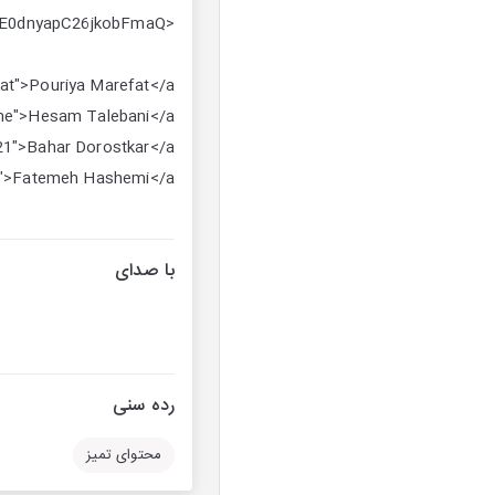
<a href="https://www.youtube.com/channel/UCQlozE0dnyapC26jkobFmaQ">یوتیوب</a>
refat">Pouriya Marefat</a
game">Hesam Talebani</a
ird_21">Bahar Dorostkar</a
here">Fatemeh Hashemi</a
با صدای
رده سنی
محتوای تمیز