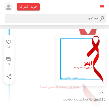
خرید اشتراک
0
0
ایدز
Digesttt/ پادکست دایجست