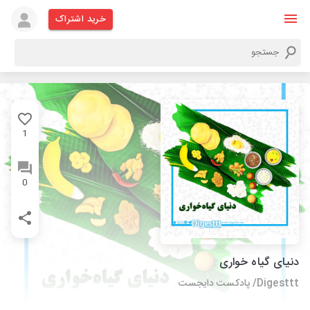
خرید اشتراک
1
0
دنیای گیاه خواری
Digesttt/ پادکست دایجست