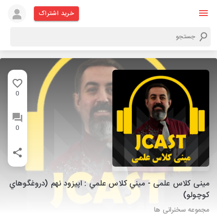
خرید اشتراک
0
0
مینی کلاس علمی - ميني كلاس علمي : اپيزود نهم (دروغگوهاي
كوچولو)
مجموعه سخنرانی ها