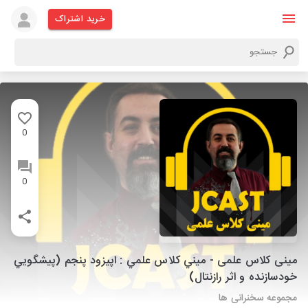
خرید اشتراک
0
0
مینی کلاس علمی - ميني كلاس علمي : اپيزود پنجم (پيشگويي
خودسازنده و اثر رازنتال)
مجموعه سخنرانی ها