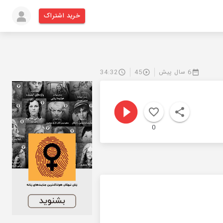
خرید اشتراک
6 سال پیش
45
34:32
0