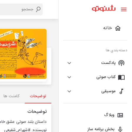
خانه
دسته بندی ها
پادکست
کتاب صوتی
موسیقی
توضیحات
کامنت ها
توضیحات
وبلاگ
داستان بلند صوتی عشق خام
بخش برنامه ساز
نویسنده: #شهرام_شفیعی