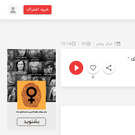
خرید اشتراک
7 سال پیش
95
10:16
ی -
0