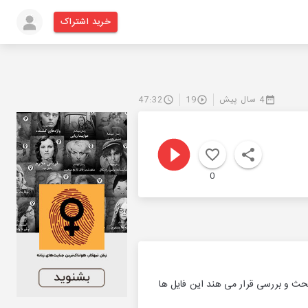
خرید اشتراک
4 سال پیش
19
47:32
0
حث و بررسی قرار می هند این فایل ها