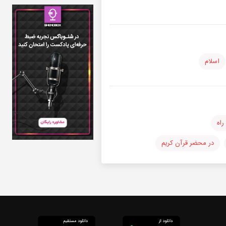
اسلام
اه
در محضر قرآن کریم