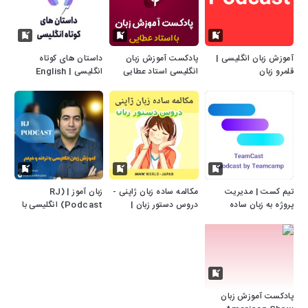
آموزش زبان انگلیسی |
پادکست آموزش زبان
داستان های کوتاه
قلمرو زبان
انگلیسی استاد عطایی
انگلیسی | English
Story | آموزش زبان
انگلیسی
تیم کست | مدیریت
مکالمه ساده زبان ژاپنی -
زبان آموز | (RJ
پروژه به زبان ساده
دروس دستور زبان |
Podcast) انگلیسی با
NHK WORLD-JAPAN
فیلم و ترانه
پادکست آموزش زبان