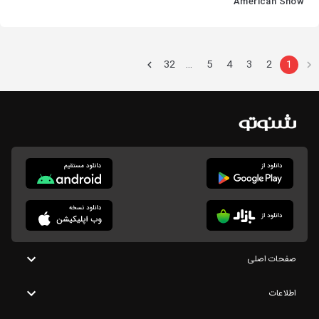
American Show
آمریکایی شو
32
5
4
3
2
1
…
صفحات اصلی
اطلاعات