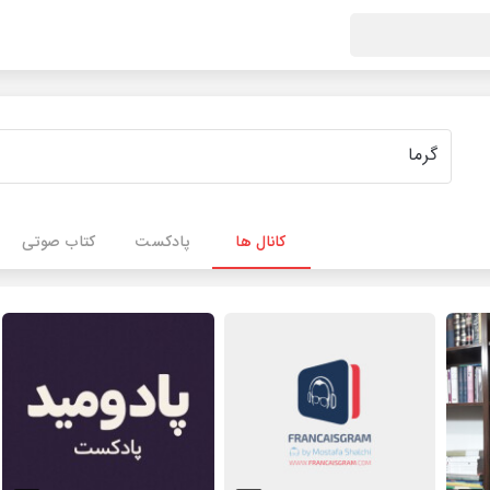
کانال ها
پادکست
کتاب صوتی