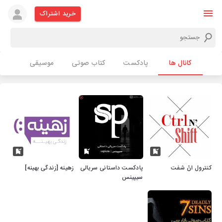
خرید اشتراک
کانال ها
پادکست
کتاب صوتی
موسیقی
كنترول انْ شفت
پادکست داستانی سریالی
زهینه [زندگی بهینه]
سیپینس