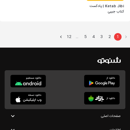
Ketab Jibi | پادکست
کتاب جیبی
12
5
4
3
2
1
…
صفحات اصلی