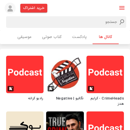
خرید اشتراک
کانال ها
پادکست
کتاب صوتی
موسیقی
CrimeHeads - کرایم
نگاتیو | Negative
رادیو کرانه
هدز