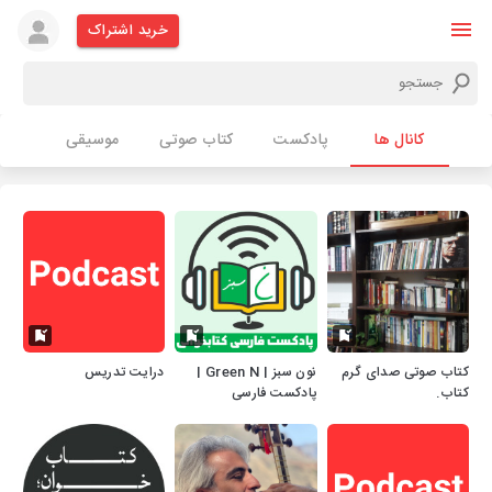
خرید اشتراک
کانال ها
پادکست
کتاب صوتی
موسیقی
کتاب صوتی صدای گرم
نون سبز | Green N |
درایت تدریس
کتاب.
پادکست فارسی
کتابخوانی نون سبز