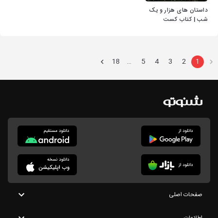
داستان های هزار و یک
شب | کتاب کست
18
5
4
3
2
1
…
صفحات اصلی