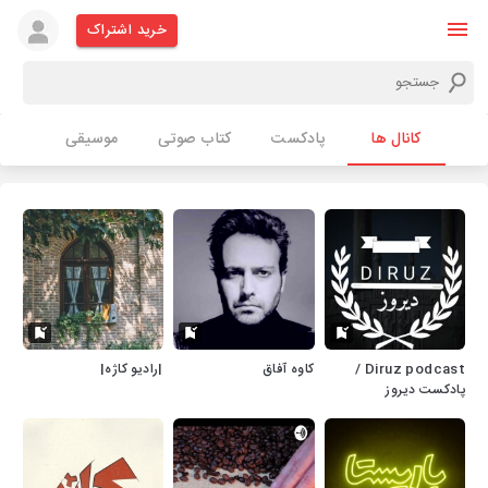
خرید اشتراک
کانال ها
پادکست
کتاب صوتی
موسیقی
Diruz podcast /
کاوه آفاق
|رادیو کاژه|
پادکست دیروز